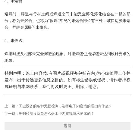
8、未熔合
熔焊时，焊道与母材之间或焊道之间未能完全熔化熔化结合在一起的部
分，称为未熔合。也称为“假焊”常见的未熔合部位有三处；坡口边缘未熔
合、焊缝金属层间未熔合。
9、未焊透
焊接时接头根部未完全熔透的现象。对接焊缝也指焊缝未达到设计要求的
现象。
特别声明：以上内容(如有图片或视频亦包括在内)为小编整理上传并
发布，出于传递更多信息之目的。如有标注错误或侵权，请作者持权
属证明与本网联系，我们将及时更正、删除，谢谢。
内窥镜的维护保养
上一篇：
工业设备的各种无损检测，选择电子内窥镜的理由有什么？
工业内窥镜分哪几种类型？
下一篇：
密封检测设备是怎么做工业内窥镜防水测试的？
工业内窥镜 是无损检测的一个分支
返回
工业内窥镜操作故障解析