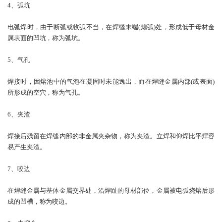
4、弧坑
电弧焊时，由于断弧或收弧不当，在焊缝末端(熄弧)处，形成低于母材金
属表面的凹坑，称为弧坑。
5、气孔
焊接时，因熔池中的气泡在凝固时未能逸出，而在焊缝金属内部(或表面)
所形成的空穴，称为气孔。
6、夹渣
焊接后残留在焊缝内部的非金属夹杂物，称为夹渣。立焊和仰焊比平焊容
易产生夹渣。
7、咬边
在焊缝金属与基体金属交界处，沿焊趾的母材部位，金属被电弧烧熔后形
成的凹槽，称为咬边。