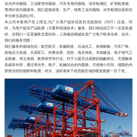
业光纤内窥镜、工业硬管内窥镜、汽车专用内窥镜、深井检测仪、矿用检查镜、
警用针状内窥镜等。我们是集研发、生产、销售工业内窥镜、光学检测仪器和光
学分析仪器的公司。
本公司本着用户至上理念,为广大用户提供优质的无损探伤（NDT）仪器。同
时，为用户提供产品检测（方案和现场技术）服务。我们相信自己不一定是权威
的，但我们一定是服务态度好的，上海修远竭诚欢迎广大客户前来洽谈、合作。
我们的服务范围：
我们服务的领域包括：航空航天，机械制造、石油化工、铁路船舶、汽车广铁、
发电压力容器、兵器军工、刑事侦查、安防、海关缉私、市政建设、电子电气工
业检修、考古发掘、教育研究等行业。对于人眼无法观察的隐蔽部位，无需解体
及破坏外部，通过将光学、电子、机械结合的内窥镜，可使狭小空间、缝隙的内
部情况得到观察和检测；对水、油等液体下或危险区域的视觉观察一目了然。