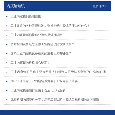
工业内窥镜 是无损检测的一个分支
内窥镜知识
更多详情>>
工业内窥镜操作故障解析
工业内窥镜的检测范围
医用内窥镜的发展历程
工业设备的各种无损检测，选择电子内窥镜的理由有什么？
汽车内窥镜解决汽车维修养护七大难题
工业内窥镜帮你快速分辨各类焊接缺陷
工业内窥镜五个重要特点
密封检测设备是怎么做工业内窥镜防水测试的？
工业内窥镜使用时主要用于检测发动机哪些部位呢?
影响工业内窥镜设备检测的主要因素有哪些？
工业内窥镜的使用特点介绍
工业内窥镜的价格怎么确定？
内窥镜工业探伤技术
工业内窥镜的用途主要来帮助人们做到人眼无法探测到的、危险的地
内窥镜的维护保养
方。
2022上海国际工业内窥镜展览会｜工业内窥镜展会
工业内窥镜是如何应用于石油化工行业的
无损检测内部资料分享，用于工业诊断内窥镜目视检测的参考图谱