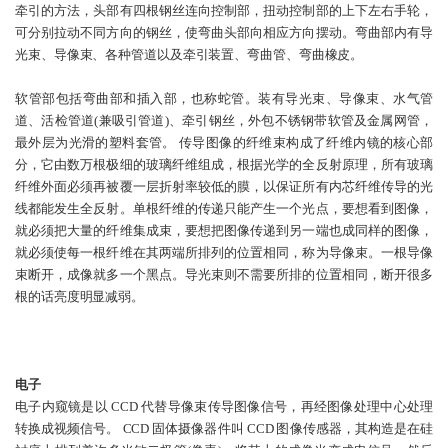
牵引的方法，头部有四根钢丝连向控制部，扭动控制部的上下左右手轮，
可分别拉动不同方向的钢丝，使弯曲头部向相应方向摆动。弯曲部内有导
光束、导像束、各种管道以及牵引装置、弯曲管、弯曲橡皮。
软管部包括弯曲部和插入部，也称蛇管。装有导光束、导像束、水气管
道、活检管道(兼吸引管道)、牵引钢丝，外包不锈钢带软管及金属网管，
最外层为光滑的塑料套管。 传导图像的纤维束构成了纤维内镜的核心部
分，它由数万根极细的玻璃纤维组成，根据光学的全反射原理，所有玻璃
纤维外面必须再被覆一层折射率较低的膜，以保证所有内芯纤维传导的光
线都能发生全反射。单根纤维的传递只能产生一个光点，要想看到图像，
就必须把大量的纤维集成束，要想把图像传递到另一端也成同样的图像，
就必须使每一根纤维在其两端所排列的位置相同，称为导像束。一根导像
束断开，成像就多一个黑点。导光束则不需要所排的位置相同，断开很多
根的话亮度明显减弱。
电子
电子内窥镜是以 CCD 代替导像束传导图像信号，再经图像处理中心处理
转换成视频信号。 CCD 固体摄像器件叫 CCD 图像传感器，其构造是在硅