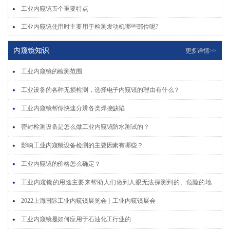
工业内窥镜五个重要特点
工业内窥镜使用时主要用于检测发动机哪些部位呢?
工业内窥镜的使用特点介绍
内窥镜知识
更多详情>>
内窥镜工业探伤技术
工业内窥镜的检测范围
内窥镜的维护保养
工业设备的各种无损检测，选择电子内窥镜的理由有什么？
工业内窥镜帮你快速分辨各类焊接缺陷
密封检测设备是怎么做工业内窥镜防水测试的？
影响工业内窥镜设备检测的主要因素有哪些？
工业内窥镜的价格怎么确定？
工业内窥镜的用途主要来帮助人们做到人眼无法探测到的、危险的地
方。
2022上海国际工业内窥镜展览会｜工业内窥镜展会
工业内窥镜是如何应用于石油化工行业的