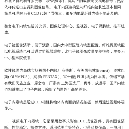
衬底上排列着许多光敏二极管(像素)，将其上的成像光变成电信号，然后
依样传送出去得到图像信号。 电子内窥镜构造与纤维内镜构造基本相同，
简单可理解为用 CCD 代替了导像束，很多功能是纤维内镜不能企及的。
整套电子内镜包括:冷光源、图像处理中心、监视器、电子胃肠镜、推车组
成。
电子镜图像清晰，便于观察，国内大中型医院内镜室配置。纤维胃肠镜配
以电视系统也可以通过监视器观察，比电子镜图像质量要差很多，主要为
中小型医院使用。
软性镜国内高端市场被国外内镜厂商垄断，有美国韦林(Everest)、奥林巴
斯( OLYMPUS )、宾得( PENTAX )、富士能( FUJI )均为日本牌。低端市场
有我们民族企业一席之地，厂家有:上海医光厂、奥华、成运等，国产内镜
也相继推出了电子内镜，缩短了与国外厂商的差距。
电子内窥镜是通过CCD相机将物体内表面的情况拍摄，然后通过视频终端
显示。
一、视频电子内窥镜，它是采用数字式彩色CCD 成像器件，具有图像清
晰、性能稳定、操作方便、适用范围广等特点。但是价格偏高，一般用于