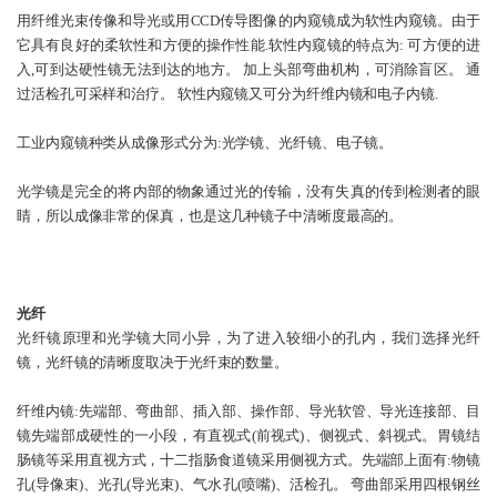
用纤维光束传像和导光或用CCD传导图像的内窥镜成为软性内窥镜。由于
它具有良好的柔软性和方便的操作性能.软性内窥镜的特点为: 可方便的进
入,可到达硬性镜无法到达的地方。 加上头部弯曲机构，可消除盲区。 通
过活检孔可采样和治疗。 软性内窥镜又可分为纤维内镜和电子内镜.
工业内窥镜
种类从成像形式分为:光学镜、光纤镜、电子镜。
光学镜是完全的将内部的物象通过光的传输，没有失真的传到检测者的眼
睛，所以成像非常的保真，也是这几种镜子中清晰度最高的。
光纤
光纤镜原理和光学镜大同小异，为了进入较细小的孔内，我们选择光纤
镜，光纤镜的清晰度取决于光纤束的数量。
纤维内镜:先端部、弯曲部、插入部、操作部、导光软管、导光连接部、目
镜先端部成硬性的一小段，有直视式(前视式)、侧视式、斜视式。胃镜结
肠镜等采用直视方式，十二指肠食道镜采用侧视方式。先端部上面有:物镜
孔(导像束)、光孔(导光束)、气水孔(喷嘴)、活检孔。 弯曲部采用四根钢丝